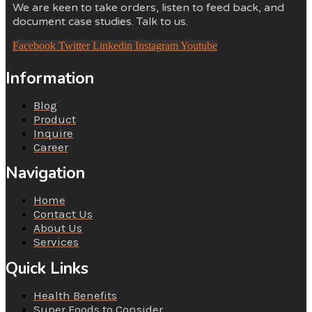
We are keen to take orders, listen to feed back, and
document case studies. Talk to us.
Facebook
Twitter
Linkedin
Instagram
Youtube
Information
Blog
Product
Inquire
Career
Navigation
Home
Contact Us
About Us
Services
Quick Links
Health Benefits
Super Foods to Consider