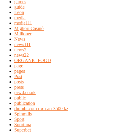
games
guide
Leon
media
media111
Migliori Casinò
Millioner
News
news111
news2
news22
ORGANIC FOOD
page
pages
Post
posts
press
prwd.co.uk
public
publication
rhumbl.com пин ап 3500 kz
Spinmills
Sport
Sportuna
Superbet