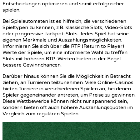
Entscheidungen optimieren und somit erfolgreicher
spielen.
Bei Spielautomaten ist es hilfreich, die verschiedenen
Spieltypen zu kennen, z.B. klassische Slots, Video-Slots
oder progressive Jackpot-Slots. Jedes Spiel hat seine
eigenen Merkmale und Auszahlungsmöglichkeiten.
Informieren Sie sich über die RTP (Return to Player)
Werte der Spiele, um eine informierte Wahl zu treffen.
Slots mit höheren RTP-Werten bieten in der Regel
bessere Gewinnchancen.
Darüber hinaus können Sie die Möglichkeit in Betracht
ziehen, an Turnieren teilzunehmen. Viele Online-Casinos
bieten Turniere in verschiedenen Spielen an, bei denen
Spieler gegeneinander antreten, um Preise zu gewinnen.
Diese Wettbewerbe können nicht nur spannend sein,
sondern bieten oft auch höhere Auszahlungsquoten im
Vergleich zum regulären Spielen.