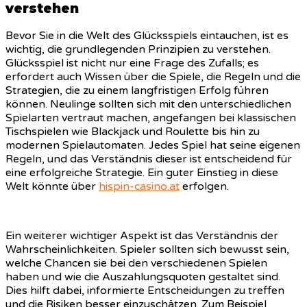
verstehen
Bevor Sie in die Welt des Glücksspiels eintauchen, ist es
wichtig, die grundlegenden Prinzipien zu verstehen.
Glücksspiel ist nicht nur eine Frage des Zufalls; es
erfordert auch Wissen über die Spiele, die Regeln und die
Strategien, die zu einem langfristigen Erfolg führen
können. Neulinge sollten sich mit den unterschiedlichen
Spielarten vertraut machen, angefangen bei klassischen
Tischspielen wie Blackjack und Roulette bis hin zu
modernen Spielautomaten. Jedes Spiel hat seine eigenen
Regeln, und das Verständnis dieser ist entscheidend für
eine erfolgreiche Strategie. Ein guter Einstieg in diese
Welt könnte über
hispin-casino.at
erfolgen.
Ein weiterer wichtiger Aspekt ist das Verständnis der
Wahrscheinlichkeiten. Spieler sollten sich bewusst sein,
welche Chancen sie bei den verschiedenen Spielen
haben und wie die Auszahlungsquoten gestaltet sind.
Dies hilft dabei, informierte Entscheidungen zu treffen
und die Risiken besser einzuschätzen. Zum Beispiel