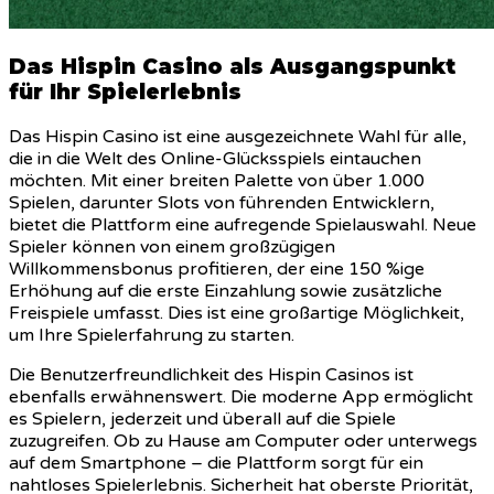
Das Hispin Casino als Ausgangspunkt
für Ihr Spielerlebnis
Das Hispin Casino ist eine ausgezeichnete Wahl für alle,
die in die Welt des Online-Glücksspiels eintauchen
möchten. Mit einer breiten Palette von über 1.000
Spielen, darunter Slots von führenden Entwicklern,
bietet die Plattform eine aufregende Spielauswahl. Neue
Spieler können von einem großzügigen
Willkommensbonus profitieren, der eine 150 %ige
Erhöhung auf die erste Einzahlung sowie zusätzliche
Freispiele umfasst. Dies ist eine großartige Möglichkeit,
um Ihre Spielerfahrung zu starten.
Die Benutzerfreundlichkeit des Hispin Casinos ist
ebenfalls erwähnenswert. Die moderne App ermöglicht
es Spielern, jederzeit und überall auf die Spiele
zuzugreifen. Ob zu Hause am Computer oder unterwegs
auf dem Smartphone – die Plattform sorgt für ein
nahtloses Spielerlebnis. Sicherheit hat oberste Priorität,