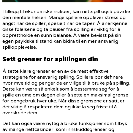
I tillegg til økonomiske risikoer, kan nettspill også påvirke
den mentale helsen. Mange spillere opplever stress og
angst når de spiller, spesielt når de taper. Å anerkjenne
disse følelsene og ta pauser fra spilling er viktig for å
opprettholde en sunn balanse. Å være bevisst på sin
egen psykiske tilstand kan bidra til en mer ansvarlig
spillopplevelse.
Sett grenser for spillingen din
Å sette klare grenser er en av de mest effektive
strategiene for ansvarlig spilling. Spillere bør definere
hvor mye tid og penger de er villige til å bruke på spilling.
Dette kan være så enkelt som å bestemme seg for å
spille en time om dagen eller å sette en maksimal grense
for pengebruk hver uke. Når disse grensene er satt, er
det viktig å respektere dem og ikke la seg friste til å
overskride dem.
Det kan også være nyttig å bruke funksjoner som tilbys
av mange nettcasinoer, som innskuddsgrenser og