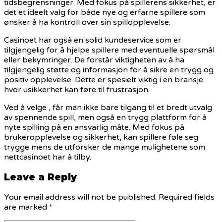
tidsbegrensninger. Med fokus på spillerens sikkerhet, er
det et ideelt valg for både nye og erfarne spillere som
ønsker å ha kontroll over sin spillopplevelse.
Casinoet har også en solid kundeservice som er
tilgjengelig for å hjelpe spillere med eventuelle spørsmål
eller bekymringer. De forstår viktigheten av å ha
tilgjengelig støtte og informasjon for å sikre en trygg og
positiv opplevelse. Dette er spesielt viktig i en bransje
hvor usikkerhet kan føre til frustrasjon.
Ved å velge , får man ikke bare tilgang til et bredt utvalg
av spennende spill, men også en trygg plattform for å
nyte spilling på en ansvarlig måte. Med fokus på
brukeropplevelse og sikkerhet, kan spillere føle seg
trygge mens de utforsker de mange mulighetene som
nettcasinoet har å tilby.
Leave a Reply
Your email address will not be published.
Required fields
are marked
*