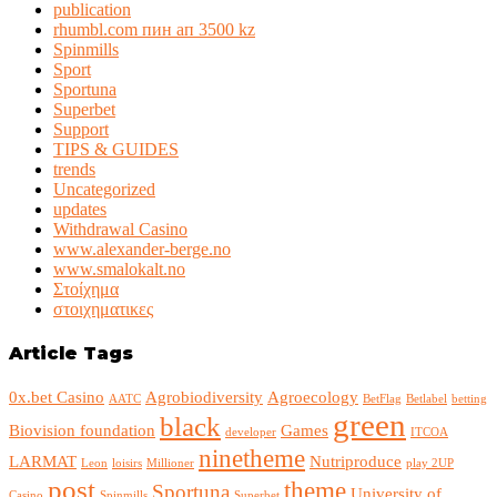
publication
rhumbl.com пин ап 3500 kz
Spinmills
Sport
Sportuna
Superbet
Support
TIPS & GUIDES
trends
Uncategorized
updates
Withdrawal Casino
www.alexander-berge.no
www.smalokalt.no
Στοίχημα
στοιχηματικες
Article Tags
0x.bet Casino
Agrobiodiversity
Agroecology
AATC
BetFlag
Betlabel
betting
green
black
Biovision foundation
Games
developer
ITCOA
ninetheme
LARMAT
Nutriproduce
Leon
loisirs
Millioner
play 2UP
post
theme
Sportuna
University of
Casino
Spinmills
Superbet