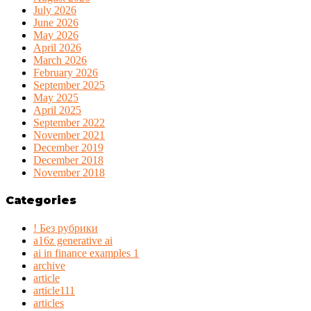
July 2026
June 2026
May 2026
April 2026
March 2026
February 2026
September 2025
May 2025
April 2025
September 2022
November 2021
December 2019
December 2018
November 2018
Categories
! Без рубрики
a16z generative ai
ai in finance examples 1
archive
article
article111
articles