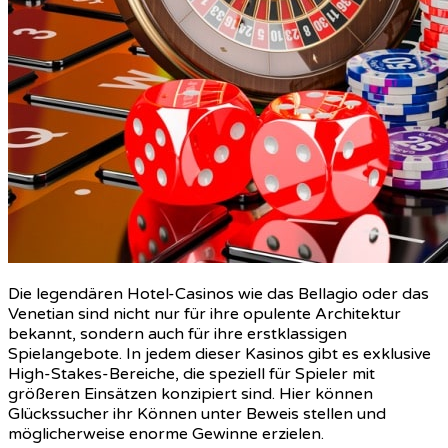
Die legendären Hotel-Casinos wie das Bellagio oder das
Venetian sind nicht nur für ihre opulente Architektur
bekannt, sondern auch für ihre erstklassigen
Spielangebote. In jedem dieser Kasinos gibt es exklusive
High-Stakes-Bereiche, die speziell für Spieler mit
größeren Einsätzen konzipiert sind. Hier können
Glückssucher ihr Können unter Beweis stellen und
möglicherweise enorme Gewinne erzielen.