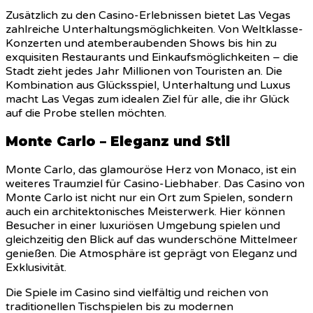
Zusätzlich zu den Casino-Erlebnissen bietet Las Vegas
zahlreiche Unterhaltungsmöglichkeiten. Von Weltklasse-
Konzerten und atemberaubenden Shows bis hin zu
exquisiten Restaurants und Einkaufsmöglichkeiten – die
Stadt zieht jedes Jahr Millionen von Touristen an. Die
Kombination aus Glücksspiel, Unterhaltung und Luxus
macht Las Vegas zum idealen Ziel für alle, die ihr Glück
auf die Probe stellen möchten.
Monte Carlo – Eleganz und Stil
Monte Carlo, das glamouröse Herz von Monaco, ist ein
weiteres Traumziel für Casino-Liebhaber. Das Casino von
Monte Carlo ist nicht nur ein Ort zum Spielen, sondern
auch ein architektonisches Meisterwerk. Hier können
Besucher in einer luxuriösen Umgebung spielen und
gleichzeitig den Blick auf das wunderschöne Mittelmeer
genießen. Die Atmosphäre ist geprägt von Eleganz und
Exklusivität.
Die Spiele im Casino sind vielfältig und reichen von
traditionellen Tischspielen bis zu modernen