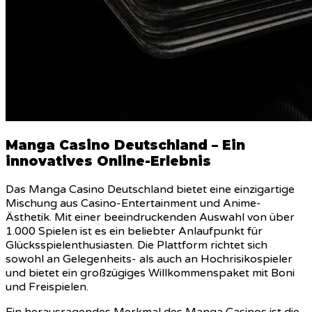
Manga Casino Deutschland – Ein
innovatives Online-Erlebnis
Das Manga Casino Deutschland bietet eine einzigartige
Mischung aus Casino-Entertainment und Anime-
Ästhetik. Mit einer beeindruckenden Auswahl von über
1.000 Spielen ist es ein beliebter Anlaufpunkt für
Glücksspielenthusiasten. Die Plattform richtet sich
sowohl an Gelegenheits- als auch an Hochrisikospieler
und bietet ein großzügiges Willkommenspaket mit Boni
und Freispielen.