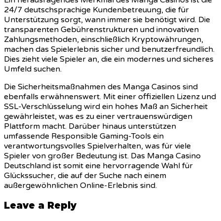
Ein herausragendes Merkmal des Manga Casinos ist die
24/7 deutschsprachige Kundenbetreuung, die für
Unterstützung sorgt, wann immer sie benötigt wird. Die
transparenten Gebührenstrukturen und innovativen
Zahlungsmethoden, einschließlich Kryptowährungen,
machen das Spielerlebnis sicher und benutzerfreundlich.
Dies zieht viele Spieler an, die ein modernes und sicheres
Umfeld suchen.
Die Sicherheitsmaßnahmen des Manga Casinos sind
ebenfalls erwähnenswert. Mit einer offiziellen Lizenz und
SSL-Verschlüsselung wird ein hohes Maß an Sicherheit
gewährleistet, was es zu einer vertrauenswürdigen
Plattform macht. Darüber hinaus unterstützen
umfassende Responsible Gaming-Tools ein
verantwortungsvolles Spielverhalten, was für viele
Spieler von großer Bedeutung ist. Das Manga Casino
Deutschland ist somit eine hervorragende Wahl für
Glückssucher, die auf der Suche nach einem
außergewöhnlichen Online-Erlebnis sind.
Leave a Reply