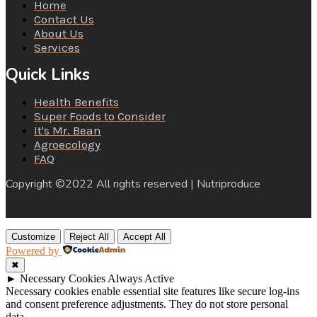
Home
Contact Us
About Us
Services
Quick Links
Health Benefits
Super Foods to Consider
It's Mr. Bean
Agroecology
FAQ
Copyright ©2022 All rights reserved | Nutriproduce
Customize
Reject All
Accept All
Powered by
✖
►
Necessary Cookies
Always Active
Necessary cookies enable essential site features like secure log-ins
and consent preference adjustments. They do not store personal
data.