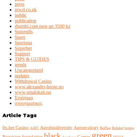
press
prwd.co.uk
public
publication
rhumbl.com пин ап 3500 kz
Spinmills
Sport
Sportuna
Superbet
Support
TIPS & GUIDES
trends
Uncategorized
updates
Withdrawal Casino
www.alexander-berge.no
www.smalokalt.no
Στοίχημα
στοιχηματικες
Article Tags
0x.bet Casino
Agrobiodiversity
Agroecology
AATC
BetFlag
Betlabel
betting
green
black
Biovision foundation
Games