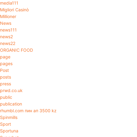
media111
Migliori Casinò
Millioner
News
news111
news2
news22
ORGANIC FOOD
page
pages
Post
posts
press
prwd.co.uk
public
publication
rhumbl.com пин ап 3500 kz
Spinmills
Sport
Sportuna