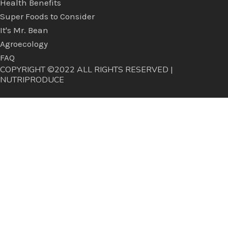
Health Benefits
Super Foods to Consider
It's Mr. Bean
Agroecology
FAQ
COPYRIGHT ©2022 ALL RIGHTS RESERVED |
NUTRIPRODUCE