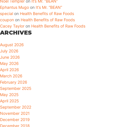
Noel Templer
on
It’s Mr. “BEAN”
Ephantus Mugo
on
It’s Mr. “BEAN”
special
on
Health Benefits of Raw Foods
coupon
on
Health Benefits of Raw Foods
Cacey Taylor
on
Health Benefits of Raw Foods
ARCHIVES
August 2026
July 2026
June 2026
May 2026
April 2026
March 2026
February 2026
September 2025
May 2025
April 2025
September 2022
November 2021
December 2019
December 2018