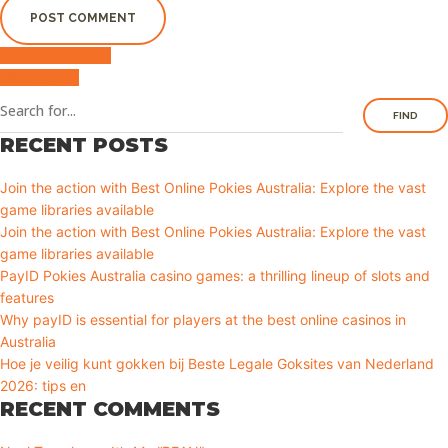
PREVIOUS POST
NEXT POST
FIND
RECENT POSTS
Join the action with Best Online Pokies Australia: Explore the vast
game libraries available
Join the action with Best Online Pokies Australia: Explore the vast
game libraries available
PayID Pokies Australia casino games: a thrilling lineup of slots and
features
Why payID is essential for players at the best online casinos in
Australia
Hoe je veilig kunt gokken bij Beste Legale Goksites van Nederland
2026: tips en
RECENT COMMENTS