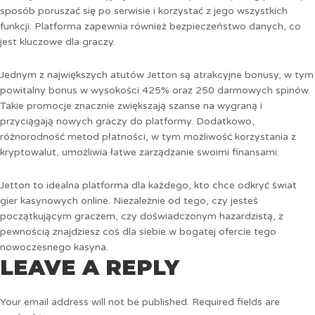
sposób poruszać się po serwisie i korzystać z jego wszystkich
funkcji. Platforma zapewnia również bezpieczeństwo danych, co
jest kluczowe dla graczy.
Jednym z największych atutów Jetton są atrakcyjne bonusy, w tym
powitalny bonus w wysokości 425% oraz 250 darmowych spinów.
Takie promocje znacznie zwiększają szanse na wygraną i
przyciągają nowych graczy do platformy. Dodatkowo,
różnorodność metod płatności, w tym możliwość korzystania z
kryptowalut, umożliwia łatwe zarządzanie swoimi finansami.
Jetton to idealna platforma dla każdego, kto chce odkryć świat
gier kasynowych online. Niezależnie od tego, czy jesteś
początkującym graczem, czy doświadczonym hazardzistą, z
pewnością znajdziesz coś dla siebie w bogatej ofercie tego
nowoczesnego kasyna.
LEAVE A REPLY
Your email address will not be published.
Required fields are