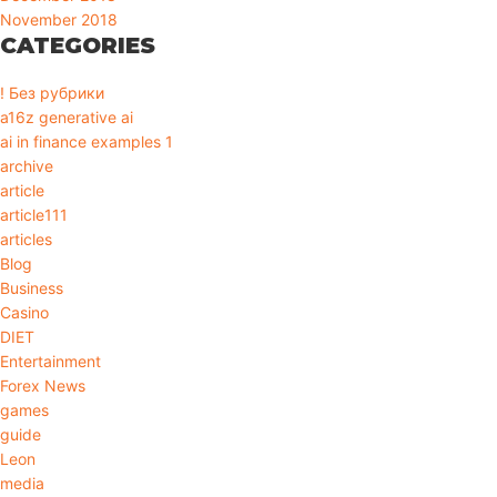
November 2018
CATEGORIES
! Без рубрики
a16z generative ai
ai in finance examples 1
archive
article
article111
articles
Blog
Business
Casino
DIET
Entertainment
Forex News
games
guide
Leon
media