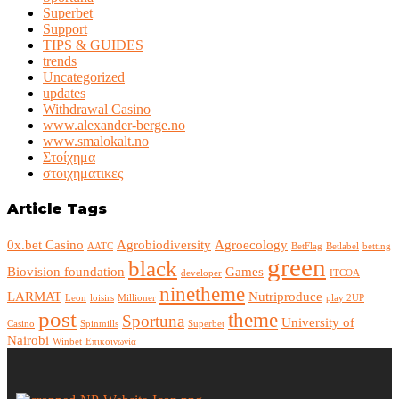
Superbet
Support
TIPS & GUIDES
trends
Uncategorized
updates
Withdrawal Casino
www.alexander-berge.no
www.smalokalt.no
Στοίχημα
στοιχηματικες
Article Tags
0x.bet Casino
Agrobiodiversity
Agroecology
AATC
BetFlag
Betlabel
betting
green
black
Biovision foundation
Games
developer
ITCOA
ninetheme
LARMAT
Nutriproduce
Leon
loisirs
Millioner
play 2UP
post
theme
Sportuna
University of
Casino
Spinmills
Superbet
Nairobi
Winbet
Επικοινωνία