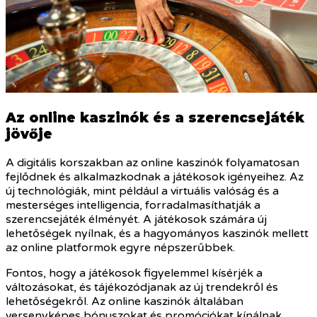
Az online kaszinók és a szerencsejáték
jövője
A digitális korszakban az online kaszinók folyamatosan
fejlődnek és alkalmazkodnak a játékosok igényeihez. Az
új technológiák, mint például a virtuális valóság és a
mesterséges intelligencia, forradalmasíthatják a
szerencsejáték élményét. A játékosok számára új
lehetőségek nyílnak, és a hagyományos kaszinók mellett
az online platformok egyre népszerűbbek.
Fontos, hogy a játékosok figyelemmel kísérjék a
változásokat, és tájékozódjanak az új trendekről és
lehetőségekről. Az online kaszinók általában
versenyképes bónuszokat és promóciókat kínálnak,