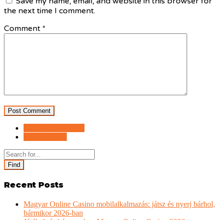
Save my name, email, and website in this browser for
the next time I comment.
Comment
*
PREVIOUS POST
NEXT POST
Find
Recent Posts
Magyar Online Casino mobilalkalmazás: játsz és nyerj bárhol,
bármikor 2026-ban