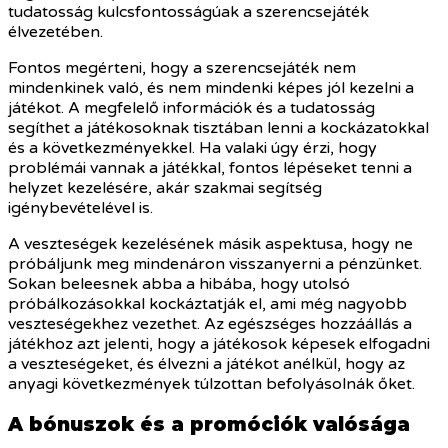
tudatosság kulcsfontosságúak a szerencsejáték
élvezetében.
Fontos megérteni, hogy a szerencsejáték nem
mindenkinek való, és nem mindenki képes jól kezelni a
játékot. A megfelelő információk és a tudatosság
segíthet a játékosoknak tisztában lenni a kockázatokkal
és a következményekkel. Ha valaki úgy érzi, hogy
problémái vannak a játékkal, fontos lépéseket tenni a
helyzet kezelésére, akár szakmai segítség
igénybevételével is.
A veszteségek kezelésének másik aspektusa, hogy ne
próbáljunk meg mindenáron visszanyerni a pénzünket.
Sokan beleesnek abba a hibába, hogy utolsó
próbálkozásokkal kockáztatják el, ami még nagyobb
veszteségekhez vezethet. Az egészséges hozzáállás a
játékhoz azt jelenti, hogy a játékosok képesek elfogadni
a veszteségeket, és élvezni a játékot anélkül, hogy az
anyagi következmények túlzottan befolyásolnák őket.
A bónuszok és a promóciók valósága