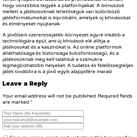
hogy vonzóbbá tegyék a platformjaikat. A bónuszok
mellett a játékosoknak lehetőségük van különböző
játékformátumokat is kipróbálni, amelyek új kihívásokat
és élményeket nyújtanak.
A jövőbeni szerencsejáték-környezet egyre inkább a
technológiára épül, ami új kihívások elé állítja a
játékosokat és a kaszinókat is. Az online platformok
átláthatósága és biztonsága kulcsfontosságú, és a
játékosoknak meg kell találniuk a számukra
legmegbízhatóbb helyeket. A tudatos és felelősségteljes
játék továbbra is a jövő egyik alappillére marad.
Leave a Reply
Your email address will not be published.
Required fields
are marked
*