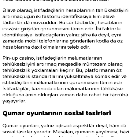
Əlavə olaraq, istifadəçilərin hesablarının təhlükəsizliyini
artırmaq üçün iki faktorlu identifikasiya kimi əlavə
tədbirlər də mövcuddur. Bu cür tədbirlər, hesabların
icazəsiz girişdən qorunmasını təmin edir. İki faktorlu
identifikasiya, istifadəçilərin yalnız şifrə ilə deyil, eyni
zamanda mobil telefonlarına göndərilən kodla da öz
hesablarına daxil olmalarını tələb edir.
Pin-up casino, istifadəçilərin məlumatlarının
təhlükəsizliyini artırmaq məqsədilə müntəzəm olaraq
təhlükəsizlik yoxlamaları keçirir. Bu, platformanın öz
təhlükəsizlik standartlarını yüksəltməyə kömək edir və
istifadəçilərin məlumatlarının qorunmasını təmin edir.
İstifadəçilər, kazinoda olan məlumatlarının təhlükəsiz
olduğuna əmin olduqları zaman daha rahat bir təcrübə
yaşayırlar.
Qumar oyunlarının sosial təsirləri
Qumar oyunları, yalnız iqtisadi aspektlər deyil, həm də
sosial təsirlər yaradır. Məsələn, qumarın yayılması, bəzi