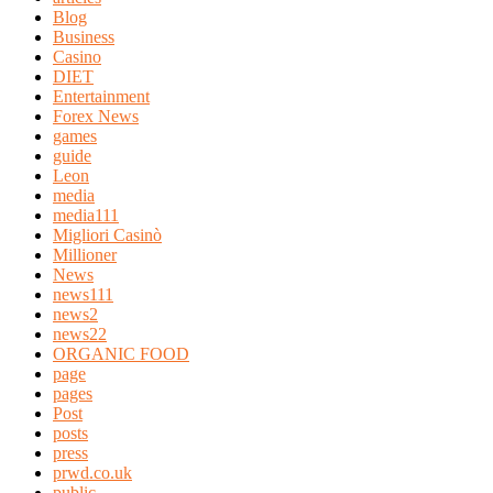
Blog
Business
Casino
DIET
Entertainment
Forex News
games
guide
Leon
media
media111
Migliori Casinò
Millioner
News
news111
news2
news22
ORGANIC FOOD
page
pages
Post
posts
press
prwd.co.uk
public