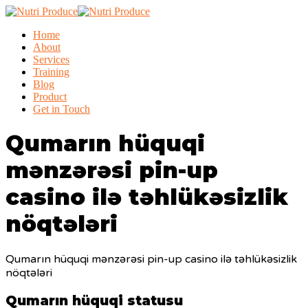
Home
About
Services
Training
Blog
Product
Get in Touch
Qumarın hüquqi
mənzərəsi pin-up
casino ilə təhlükəsizlik
nöqtələri
Qumarın hüquqi mənzərəsi pin-up casino ilə təhlükəsizlik
nöqtələri
Qumarın hüquqi statusu