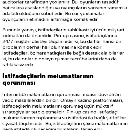
auditorlar tərəfindən yoxlanılır. Bu, oyunların təsadüfi
nəticələrə əsaslandığını və oyunçuların şansının tamamilə
ədalətli olduğunu sübut edir. Bu cür yoxlamalar,
oyunçuların etimadını artırmağa kömək edir.
Bununla yanaşı, istifadəçilərin təhlükəsizliyi üçün müştəri
xidmətləri də önəmlidir. Pin-up casino, istifadəçilərinə
24/7 müştəri dəstəyi təqdim edir ki, bu da hər hansı bir
problemin dərhal həll olunmasına kömək edir.
İstifadəçilər, öz narahatlıqları ilə bağlı dəstək ala bilərlər
ki, bu da onların onlayn qumar təcrübələrini daha da
təhlükəsiz edir.
İstifadəçilərin məlumatlarının
qorunması
İnternetdə məlumatların qorunması, müasir dövrdə ən
vacib məsələlərdən biridir. Onlayn kazino platformaları,
istifadəçilərin məlumatlarını qorumaq üçün müxtəlif
strategiyalar tətbiq etməlidir. Pin-up casino, istifadəçi
məlumatlarının toplanması və istifadəsi ilə bağlı şəffaf bir
siyasət təqdim edir. Bu, istifadəçilərin şəxsi məlumatlarının
necə istifadə olunacağını bilmələrini təmin edir.