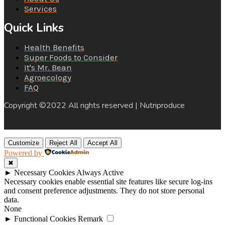
Services
Quick Links
Health Benefits
Super Foods to Consider
It's Mr. Bean
Agroecology
FAQ
Copyright ©2022 All rights reserved | Nutriproduce
Customize
Reject All
Accept All
Powered by
✖
►
Necessary Cookies
Always Active
Necessary cookies enable essential site features like secure log-ins
and consent preference adjustments. They do not store personal
data.
None
►
Functional Cookies
Remark