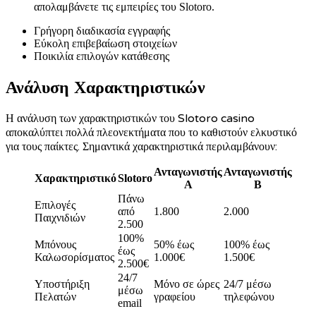
απολαμβάνετε τις εμπειρίες του Slotoro.
Γρήγορη διαδικασία εγγραφής
Εύκολη επιβεβαίωση στοιχείων
Ποικιλία επιλογών κατάθεσης
Ανάλυση Χαρακτηριστικών
Η ανάλυση των χαρακτηριστικών του Slotoro casino
αποκαλύπτει πολλά πλεονεκτήματα που το καθιστούν ελκυστικό
για τους παίκτες. Σημαντικά χαρακτηριστικά περιλαμβάνουν:
Ανταγωνιστής
Ανταγωνιστής
Χαρακτηριστικό
Slotoro
Α
Β
Πάνω
Επιλογές
από
1.800
2.000
Παιχνιδιών
2.500
100%
Μπόνους
50% έως
100% έως
έως
Καλωσορίσματος
1.000€
1.500€
2.500€
24/7
Υποστήριξη
Μόνο σε ώρες
24/7 μέσω
μέσω
Πελατών
γραφείου
τηλεφώνου
email