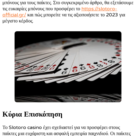
μπόνους για τους παίκτες. Στο συγκεκριμένο άρθρο, θα εξετάσουμε
τις ευκαιρίες μπόνους που προσφέρει το
https://slotoro-
official.gr/
και πώς μπορείτε να τις αξιοποιήσετε το 2023 για
μέγιστο κέρδος.
Κύρια Επισκόπηση
Το Slotoro casino έχει σχεδιαστεί για να προσφέρει στους
παίκτες μια ευχάριστη και ασφαλή εμπειρία παιχνιδιού. Οι παίκτες