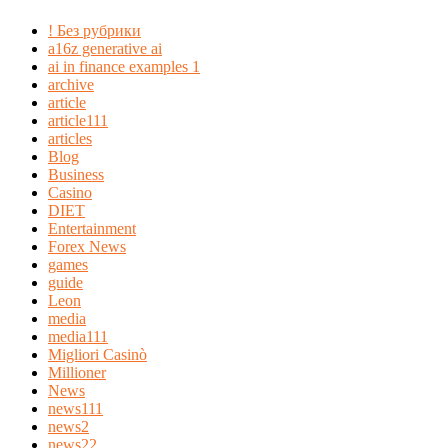
! Без рубрики
a16z generative ai
ai in finance examples 1
archive
article
article111
articles
Blog
Business
Casino
DIET
Entertainment
Forex News
games
guide
Leon
media
media111
Migliori Casinò
Millioner
News
news111
news2
news22