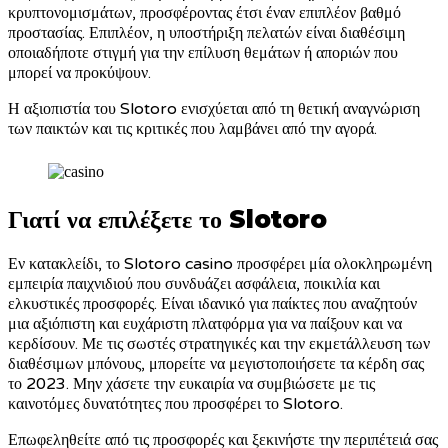
κρυπτονομισμάτων, προσφέροντας έτσι έναν επιπλέον βαθμό
προστασίας. Επιπλέον, η υποστήριξη πελατών είναι διαθέσιμη
οποιαδήποτε στιγμή για την επίλυση θεμάτων ή αποριών που
μπορεί να προκύψουν.
Η αξιοπιστία του Slotoro ενισχύεται από τη θετική αναγνώριση
των παικτών και τις κριτικές που λαμβάνει από την αγορά.
Γιατί να επιλέξετε το Slotoro
Εν κατακλείδι, το Slotoro casino προσφέρει μία ολοκληρωμένη
εμπειρία παιχνιδιού που συνδυάζει ασφάλεια, ποικιλία και
ελκυστικές προσφορές. Είναι ιδανικό για παίκτες που αναζητούν
μια αξιόπιστη και ευχάριστη πλατφόρμα για να παίξουν και να
κερδίσουν. Με τις σωστές στρατηγικές και την εκμετάλλευση των
διαθέσιμων μπόνους, μπορείτε να μεγιστοποιήσετε τα κέρδη σας
το 2023. Μην χάσετε την ευκαιρία να συμβιώσετε με τις
καινοτόμες δυνατότητες που προσφέρει το Slotoro.
Επωφεληθείτε από τις προσφορές και ξεκινήστε την περιπέτειά σας