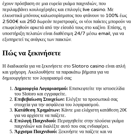
έχουν πρόσβαση σε μια ευρεία γκάμα παιχνιδιών, που
περιλαμβάνει κουλοχέρηδες και επιλογές live casino. Με
ελκυστικά μπόνους καλωσορίσματος που φτάνουν το 100% έως
2.500€ και 250 δωρεάν περιστροφές, οι νέοι παίκτες μπορούν να
επωφεληθούν αρκετά από την είσοδό τους στο καζίνο. Επίσης, η
υποστήριξη πελατών είναι διαθέσιμη 24/7 μέσω email, για να
εξυπηρετεί τις ανάγκες των παικτών.
Πώς να ξεκινήσετε
Η διαδικασία για να ξεκινήσετε στο Slotoro casino είναι απλή
και γρήγορη. Ακολουθήστε τα παρακάτω βήματα για να
δημιουργήσετε τον λογαριασμό σας:
Δημιουργία Λογαριασμού:
Επισκεφτείτε την ιστοσελίδα
του Slotoro και εγγραφείτε.
Επιβεβαίωση Στοιχείων:
Ελέγξτε τα προσωπικά σας
στοιχεία για την ασφάλεια του λογαριασμού.
Κατάθεση Χρημάτων:
Κάντε μια ελάχιστη κατάθεση 20€
για να αρχίσετε να παίζετε.
Επιλογή Παιχνιδιού:
Περιηγηθείτε στην πλούσια γκάμα
παιχνιδιών και διαλέξτε αυτό που σας ενδιαφέρει.
Άρχισμα Παιχνιδιού:
Ξεκινήστε να παίζετε και να