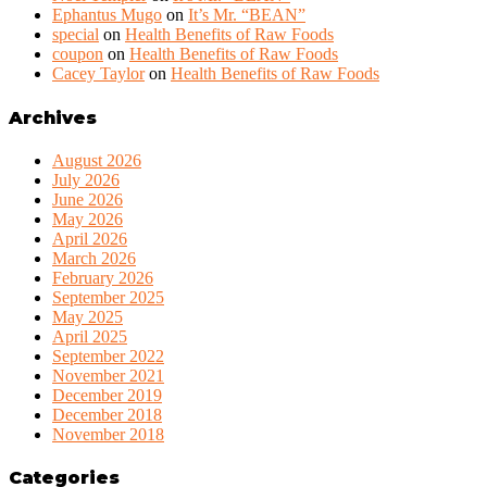
Ephantus Mugo
on
It’s Mr. “BEAN”
special
on
Health Benefits of Raw Foods
coupon
on
Health Benefits of Raw Foods
Cacey Taylor
on
Health Benefits of Raw Foods
Archives
August 2026
July 2026
June 2026
May 2026
April 2026
March 2026
February 2026
September 2025
May 2025
April 2025
September 2022
November 2021
December 2019
December 2018
November 2018
Categories