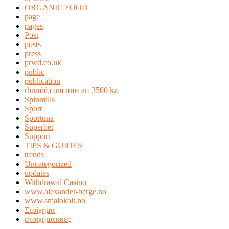
ORGANIC FOOD
page
pages
Post
posts
press
prwd.co.uk
public
publication
rhumbl.com пин ап 3500 kz
Spinmills
Sport
Sportuna
Superbet
Support
TIPS & GUIDES
trends
Uncategorized
updates
Withdrawal Casino
www.alexander-berge.no
www.smalokalt.no
Στοίχημα
στοιχηματικες