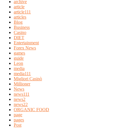
archive
article
article111
articles
Blog
Business
Casino
DIET
Entertainment
Forex News
games
guide
Leon
media
media111
Migliori Casinò
Millioner
News
news111
news2
news22
ORGANIC FOOD
page
pages
Post