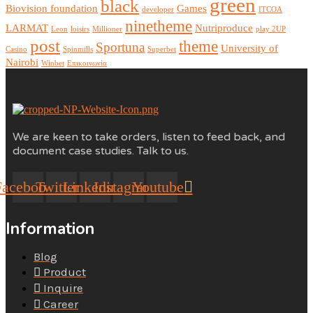
green
black
Biovision foundation
Games
developer
ITCOA
ninetheme
LARMAT
Nutriproduce
Leon
loisirs
Millioner
play 2UP
post
theme
Sportuna
University of
Casino
Spinmills
Superbet
Nairobi
Winbet
Επικοινωνία
We are keen to take orders, listen to feed back, and
document case studies. Talk to us.
Facebook
Twitter
Linkedin
Instagram
Youtube
Information
Blog
Product
Inquire
Career