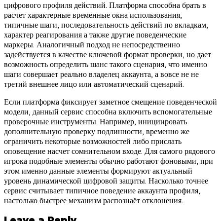
цифрового профиля действий. Платформа способна брать в
расчет характерные временные окна использования,
типичные шаги, последовательность действий по вкладкам,
характер реагирования а также другие поведенческие
маркеры. Аналогичный подход не непосредственно
задействуется в качестве ключевой формат проверки, но дает
возможность определить шанс такого сценария, что именно
шаги совершает реально владелец аккаунта, а вовсе не не
третий внешнее лицо или автоматический сценарий.
Если платформа фиксирует заметное смещение поведенческой
модели, данный сервис способна включить вспомогательные
проверочные инструменты. Например, инициировать
дополнительную проверку подлинности, временно же
ограничить некоторые возможностей либо прислать
оповещение насчет сомнительном входе. Для самого рядового
игрока подобные элементы обычно работают фоновыми, при
этом именно данные элементы формируют актуальный
уровень динамической цифровой защиты. Насколько точнее
сервис считывает типичное поведение аккаунта профиля,
настолько быстрее механизм распознаёт отклонения.
Leave a Reply