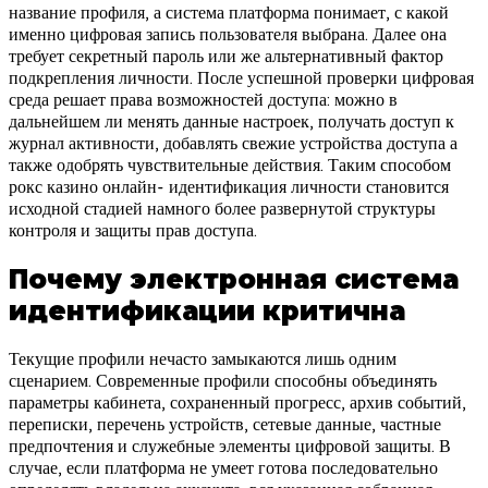
название профиля, а система платформа понимает, с какой
именно цифровая запись пользователя выбрана. Далее она
требует секретный пароль или же альтернативный фактор
подкрепления личности. После успешной проверки цифровая
среда решает права возможностей доступа: можно в
дальнейшем ли менять данные настроек, получать доступ к
журнал активности, добавлять свежие устройства доступа а
также одобрять чувствительные действия. Таким способом
рокс казино онлайн- идентификация личности становится
исходной стадией намного более развернутой структуры
контроля и защиты прав доступа.
Почему электронная система
идентификации критична
Текущие профили нечасто замыкаются лишь одним
сценарием. Современные профили способны объединять
параметры кабинета, сохраненный прогресс, архив событий,
переписки, перечень устройств, сетевые данные, частные
предпочтения и служебные элементы цифровой защиты. В
случае, если платформа не умеет готова последовательно