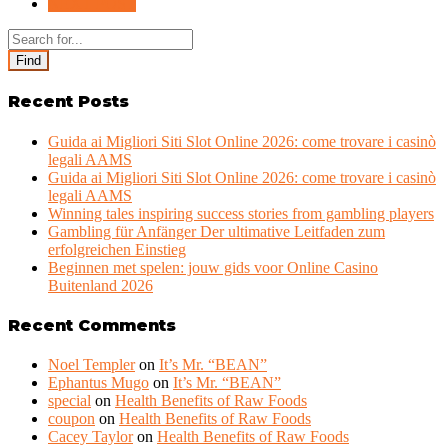
NEXT POST
Find
Recent Posts
Guida ai Migliori Siti Slot Online 2026: come trovare i casinò
legali AAMS
Guida ai Migliori Siti Slot Online 2026: come trovare i casinò
legali AAMS
Winning tales inspiring success stories from gambling players
Gambling für Anfänger Der ultimative Leitfaden zum
erfolgreichen Einstieg
Beginnen met spelen: jouw gids voor Online Casino
Buitenland 2026
Recent Comments
Noel Templer
on
It’s Mr. “BEAN”
Ephantus Mugo
on
It’s Mr. “BEAN”
special
on
Health Benefits of Raw Foods
coupon
on
Health Benefits of Raw Foods
Cacey Taylor
on
Health Benefits of Raw Foods