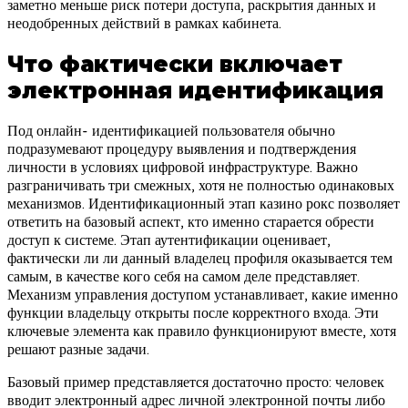
заметно меньше риск потери доступа, раскрытия данных и
неодобренных действий в рамках кабинета.
Что фактически включает
электронная идентификация
Под онлайн- идентификацией пользователя обычно
подразумевают процедуру выявления и подтверждения
личности в условиях цифровой инфраструктуре. Важно
разграничивать три смежных, хотя не полностью одинаковых
механизмов. Идентификационный этап казино рокс позволяет
ответить на базовый аспект, кто именно старается обрести
доступ к системе. Этап аутентификации оценивает,
фактически ли ли данный владелец профиля оказывается тем
самым, в качестве кого себя на самом деле представляет.
Механизм управления доступом устанавливает, какие именно
функции владельцу открыты после корректного входа. Эти
ключевые элемента как правило функционируют вместе, хотя
решают разные задачи.
Базовый пример представляется достаточно просто: человек
вводит электронный адрес личной электронной почты либо