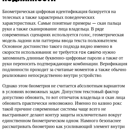
Биометрическая цифровая идентификация базируется на
телесных а также характерных поведенческих
характеристиках. Самые понятные примеры — скан пальца
руки а также сканирование лица владельца. В ряде
современных сценариях используется голос, геометрическая
модель ладони или паттерны ввода текста пользователем.
Основное достоинство такого подхода видно именно в
скорости использования: не требуется rox casino нужно
запоминать длинные буквенно-цифровые пароли а также от
руки переносить подтверждающие комбинации. Верификация
подлинности проходит за считаные моментов а также обычно
реализовано непосредственно внутри устройство.
Однако этом биометрия не считается абсолютным вариантом
в условиях возможных задач. Допустим текстовый фактор
допустимо обновить, то вот отпечаток владельца и скан лица
обновить практически невозможно. Именно по казино рокс
такой причине современные системы чаще всего не
выстраивают делают контур защиты исключительно вокруг
единственном биометрическом одном. Намного безопаснее
рассматривать биометрию как усиливающий элемент внутри