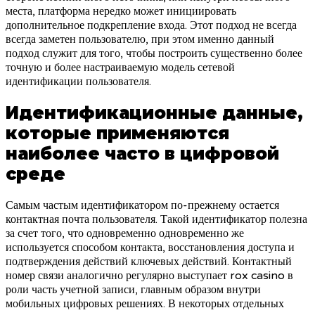
места, платформа нередко может инициировать
дополнительное подкрепление входа. Этот подход не всегда
всегда заметен пользователю, при этом именно данный
подход служит для того, чтобы построить существенно более
точную и более настраиваемую модель сетевой
идентификации пользователя.
Идентификационные данные,
которые применяются
наиболее часто в цифровой
среде
Самым частым идентификатором по-прежнему остается
контактная почта пользователя. Такой идентификатор полезна
за счет того, что одновременно одновременно же
используется способом контакта, восстановления доступа и
подтверждения действий ключевых действий. Контактный
номер связи аналогично регулярно выступает rox casino в
роли часть учетной записи, главным образом внутри
мобильных цифровых решениях. В некоторых отдельных