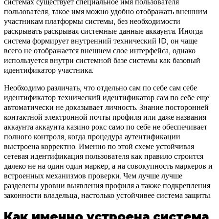
системах существует специальное имя пользователя
пользователя, такое имя можно удобно отображать внешним
участникам платформы системы, без необходимости
раскрывать раскрывая системные данные аккаунта. Иногда
система формирует внутренний технический ID, он чаще
всего не отображается внешнем слое интерфейса, однако
используется внутри системной базе системы как базовый
идентификатор участника.
Необходимо различать, что отдельно сам по себе сам себе
идентификатор технический идентификатор сам по себе еще
автоматически не доказывает личность. Знание посторонней
контактной электронной почты профиля или даже названия
аккаунта аккаунта казино рокс само по себе не обеспечивает
полного контроля, когда процедура аутентификации
выстроена корректно. Именно по этой схеме устойчивая
сетевая идентификация пользователя как правило строится
далеко не на один один маркер, а на совокупность маркеров и
встроенных механизмов проверки. Чем лучше лучше
разделены уровни выявления профиля а также подкрепления
законности владельца, настолько устойчивее система защиты.
Как именно устроена система