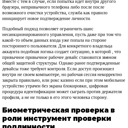
Вместе с тем в случае, если попытка идет внутри другого
браузера, непривычного телефона либо после после
возможного очистки устройства, служба как правило
инициирует новое подтверждение личности.
Подобный подход позволяет ограничить шанс
несанкционированного управления, пусть даже при том что
какой-то объем данных входа уже попала на стороне
постороннего пользователя. Для конкретного владельца
аккаунта подобная логика создает ситуацию, в которой , что
привычное привычное рабочее девайс становится звeном
общей защитной структуры. Однако ранее подтвержденные
девайсы тоже требуют контроля. Если доступ произошел
внутри не своем компьютере, но рабочая сессия некорректно
закрыта правильно, или рокс казино если при этом мобильное
устройство утрачен без экрана блокировки, цифровая
процедура идентификации может сыграть против держателя
профиля, а не не только в его этого человека сторону.
Биометрическая проверка в
роли инструмент проверки
подлинности