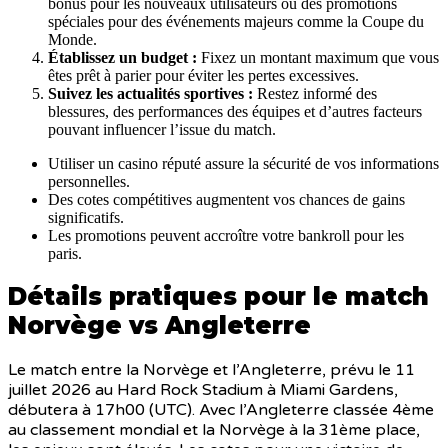
bonus pour les nouveaux utilisateurs ou des promotions
spéciales pour des événements majeurs comme la Coupe du
Monde.
Établissez un budget :
Fixez un montant maximum que vous
êtes prêt à parier pour éviter les pertes excessives.
Suivez les actualités sportives :
Restez informé des
blessures, des performances des équipes et d’autres facteurs
pouvant influencer l’issue du match.
Utiliser un casino réputé assure la sécurité de vos informations
personnelles.
Des cotes compétitives augmentent vos chances de gains
significatifs.
Les promotions peuvent accroître votre bankroll pour les
paris.
Détails pratiques pour le match
Norvège vs Angleterre
Le match entre la Norvège et l’Angleterre, prévu le 11
juillet 2026 au Hard Rock Stadium à Miami Gardens,
débutera à 17h00 (UTC). Avec l’Angleterre classée 4ème
au classement mondial et la Norvège à la 31ème place,