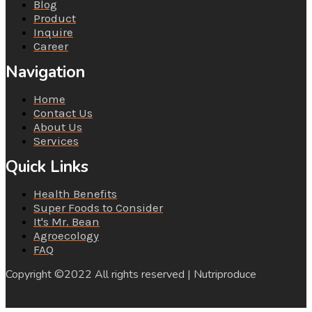
Blog
Product
Inquire
Career
Navigation
Home
Contact Us
About Us
Services
Quick Links
Health Benefits
Super Foods to Consider
It's Mr. Bean
Agroecology
FAQ
Copyright ©2022 All rights reserved | Nutriproduce