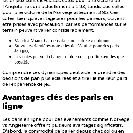
les enjeux sont élevés. Les cotes pour une victoire de
l’Angleterre sont actuellement à 1.93, tandis que celles
pour une victoire de la Norvège atteignent 3.95. Ces
cotes, bien qu’avantageuses pour les parieurs, doivent
être prises avec précaution, car les performances sur le
terrain peuvent varier considérablement.
Match à Miami Gardens dans un cadre exceptionnel.
Suivre les dernières nouvelles de l’équipe pour des paris
éclairés.
Les cotes peuvent changer rapidement, profitez-en dès que
possible.
Comprendre ces dynamiques peut aider à prendre des
décisions de pari plus éclairées et à tirer le meilleur parti
de l’expérience de jeu.
Avantages clés des paris en
ligne
Les paris en ligne pour des événements comme Norvège
vs Angleterre offrent plusieurs avantages significatifs.
D’abord, la commodité de parier depuis chez soi ou en