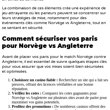
La combinaison de ces éléments crée une expérience de
jeu attrayante où les parieurs peuvent se concentrer sur
leurs stratégies de mise, notamment pour des
événements clés comme Norvège vs Angleterre, tout en
se sentant en sécurité.
Comment sécuriser vos paris
pour Norvège vs Angleterre
Avant de placer vos paris pour le match Norvège contre
Angleterre, il est essentiel de suivre quelques étapes clés
pour vous assurer que vos mises soient bien sécurisées
et optimisées.
Choisissez un casino fiable :
Recherchez un site qui a fait ses
preuves, offrant des licences vérifiables et une bonne
réputation.
Vérifiez les cotes :
Comparez les cotes gagnantes pour
Norvège vs Angleterre sur plusieurs sites avant de parier pour
maximiser vos gains potentiels.
Profitez des promotions :
De nombreux casinos offrent des