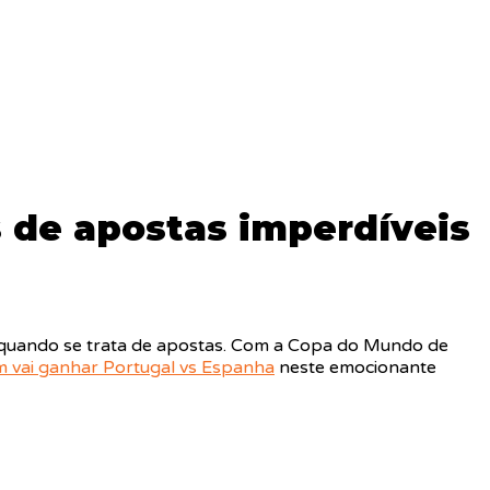
s de apostas imperdíveis
e quando se trata de apostas. Com a Copa do Mundo de
 vai ganhar Portugal vs Espanha
neste emocionante