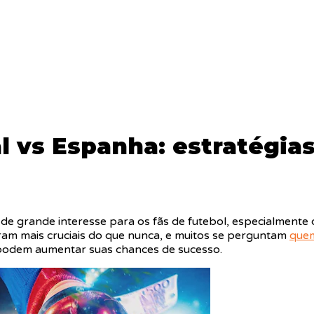
l vs Espanha: estratégia
de grande interesse para os fãs de futebol, especialment
ram mais cruciais do que nunca, e muitos se perguntam
quem
 podem aumentar suas chances de sucesso.