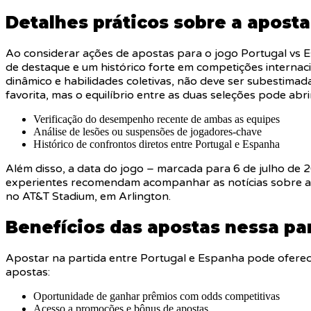
Detalhes práticos sobre a apost
Ao considerar ações de apostas para o jogo Portugal vs 
de destaque e um histórico forte em competições internac
dinâmico e habilidades coletivas, não deve ser subestimad
favorita, mas o equilíbrio entre as duas seleções pode ab
Verificação do desempenho recente de ambas as equipes
Análise de lesões ou suspensões de jogadores-chave
Histórico de confrontos diretos entre Portugal e Espanha
Além disso, a data do jogo – marcada para 6 de julho de
experientes recomendam acompanhar as notícias sobre as e
no AT&T Stadium, em Arlington.
Benefícios das apostas nessa pa
Apostar na partida entre Portugal e Espanha pode oferec
apostas:
Oportunidade de ganhar prêmios com odds competitivas
Acesso a promoções e bônus de apostas