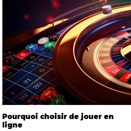
Pourquoi choisir de jouer en
ligne