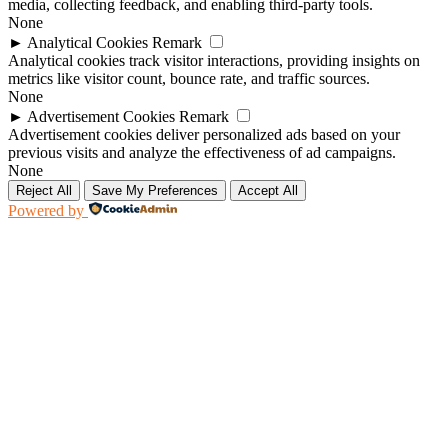
media, collecting feedback, and enabling third-party tools.
None
►
Analytical Cookies
Remark
Analytical cookies track visitor interactions, providing insights on
metrics like visitor count, bounce rate, and traffic sources.
None
►
Advertisement Cookies
Remark
Advertisement cookies deliver personalized ads based on your
previous visits and analyze the effectiveness of ad campaigns.
None
Reject All
Save My Preferences
Accept All
Powered by