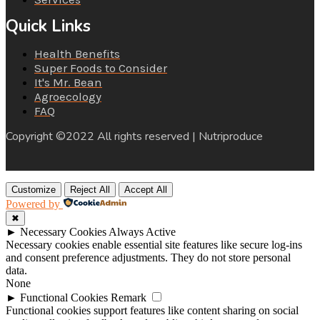
Quick Links
Health Benefits
Super Foods to Consider
It's Mr. Bean
Agroecology
FAQ
Copyright ©2022 All rights reserved | Nutriproduce
Customize
Reject All
Accept All
Powered by
✖
►
Necessary Cookies
Always Active
Necessary cookies enable essential site features like secure log-ins
and consent preference adjustments. They do not store personal
data.
None
►
Functional Cookies
Remark
Functional cookies support features like content sharing on social