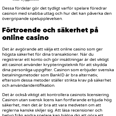
Dessa fördelar gör det tydligt varför spelare föredrar
casinon med snabba uttag och hur det kan påverka den
övergripande spelupplevelsen.
Förtroende och säkerhet på
online casino
Det är avgörande att välja ett online casino som ger
högsta säkerhet för dina transaktioner. När du
registrerar ett konto och gör insättningar är det viktigt
att casinot använder krypteringsteknik för att skydda
dina personliga uppgifter. Casinon som erbjuder svenska
betalningsmetoder som BankID är bra alternativ,
eftersom dessa metoder ställer strikta krav på säkerhet
och användaridentifikation.
Det är också viktigt att kontrollera casinots licensiering.
Casinon utan svensk licens kan fortfarande erbjuda hög
säkerhet, men det är bra att vara medveten om att
reglerna kanske skiljer sig. Att läsa recensioner och
betyg från andra spelare kan hjälpa dig att göra ett