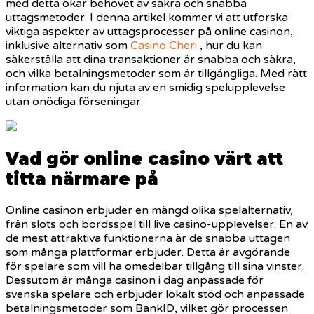
med detta ökar behovet av säkra och snabba
uttagsmetoder. I denna artikel kommer vi att utforska
viktiga aspekter av uttagsprocesser på online casinon,
inklusive alternativ som
Casino Cheri
, hur du kan
säkerställa att dina transaktioner är snabba och säkra,
och vilka betalningsmetoder som är tillgängliga. Med rätt
information kan du njuta av en smidig spelupplevelse
utan onödiga förseningar.
Vad gör online casino värt att
titta närmare på
Online casinon erbjuder en mängd olika spelalternativ,
från slots och bordsspel till live casino-upplevelser. En av
de mest attraktiva funktionerna är de snabba uttagen
som många plattformar erbjuder. Detta är avgörande
för spelare som vill ha omedelbar tillgång till sina vinster.
Dessutom är många casinon i dag anpassade för
svenska spelare och erbjuder lokalt stöd och anpassade
betalningsmetoder som BankID, vilket gör processen