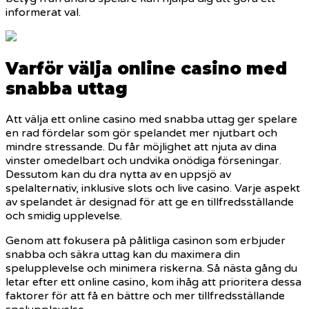
informerat val.
Varför välja online casino med
snabba uttag
Att välja ett online casino med snabba uttag ger spelare
en rad fördelar som gör spelandet mer njutbart och
mindre stressande. Du får möjlighet att njuta av dina
vinster omedelbart och undvika onödiga förseningar.
Dessutom kan du dra nytta av en uppsjö av
spelalternativ, inklusive slots och live casino. Varje aspekt
av spelandet är designad för att ge en tillfredsställande
och smidig upplevelse.
Genom att fokusera på pålitliga casinon som erbjuder
snabba och säkra uttag kan du maximera din
spelupplevelse och minimera riskerna. Så nästa gång du
letar efter ett online casino, kom ihåg att prioritera dessa
faktorer för att få en bättre och mer tillfredsställande