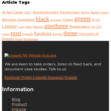
Article Tags
0x.bet Casino
Agrobiodiversity
Agroecology
AATC
BetFlag
Betlabel
betting
green
black
Biovision foundation
Games
developer
ITCOA
ninetheme
LARMAT
Nutriproduce
Leon
loisirs
Millioner
play 2UP
post
theme
Sportuna
University of
Casino
Spinmills
Superbet
Nairobi
Winbet
Επικοινωνία
We are keen to take orders, listen to feed back, and
document case studies. Talk to us.
Facebook
Twitter
Linkedin
Instagram
Youtube
Information
Blog
Product
Inquire