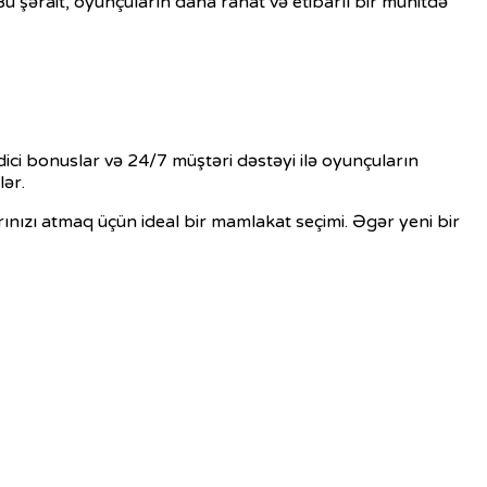
u şərait, oyunçuların daha rahat və etibarlı bir mühitdə
ici bonuslar və 24/7 müştəri dəstəyi ilə oyunçuların
lər.
ınızı atmaq üçün ideal bir mamlakat seçimi. Əgər yeni bir