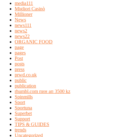
media111
Migliori Casinò
Millioner
News
news111
news2
news22
ORGANIC FOOD
page
pages
Post
posts
press
prwd.co.uk
public
publication
rhumbl.com пин ап 3500 kz
Spinmills
Sport
Sportuna
Superbet
Support
TIPS & GUIDES
trends
Uncategorized