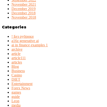
September 2022
November 2021
December 2019
December 2018
November 2018
Categories
! Без рубрики
a16z generative ai
ai in finance examples 1
archive
article
article111
articles
Blog
Business
Casino
DIET
Entertainment
Forex News
games
guide
Leon
media