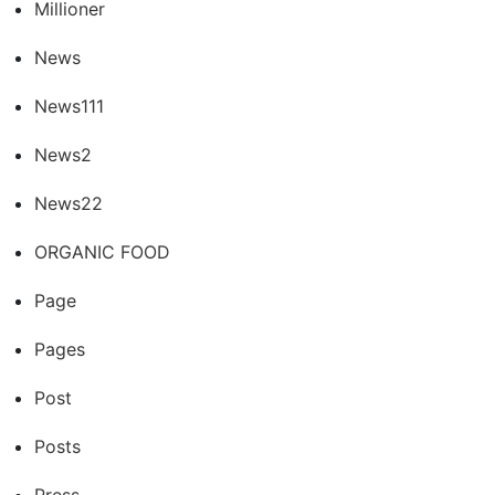
Millioner
News
News111
News2
News22
ORGANIC FOOD
Page
Pages
Post
Posts