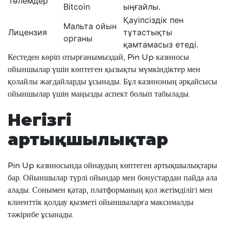
Төлемдер
Bitcoin
ыңғайлы.
Қауіпсіздік пен
Мальта ойын
Лицензия
тұтастықты
органы
қамтамасыз етеді.
Кестеден көріп отырғанымыздай, Pin Up казиносы
ойыншылар үшін көптеген қызықты мүмкіндіктер мен
қолайлы жағдайларды ұсынады. Бұл казиноның әрқайсысы
ойыншылар үшін маңызды аспект болып табылады.
Негізгі
артықшылықтар
Pin Up казиносында ойнаудың көптеген артықшылықтары
бар. Ойыншылар түрлі ойындар мен бонустардан пайда ала
алады. Сонымен қатар, платформаның қол жетімділігі мен
клиенттік қолдау қызметі ойыншыларға максималды
тәжірибе ұсынады.