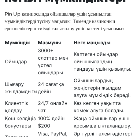
Pin Up казиносында ойыншылар үшін ұсынылған
мүмкіндіктерді түсіну маңызды. Төменде казиноның
ерекшеліктерін тиімді салыстыру үшін кестені ұсынамыз.
Мүмкіндік
Мазмұны
Неге маңызды
3000+
Көптеген ойындар
слоттар мен
Ойындар
ойыншылардың
үстел
таңдауы үшін қызықты.
ойындары
Ойыншылардың
Шығару
24 сағатқа
жеңістерін жылдам
жылдамдығы
дейін
алуға мүмкіндік береді.
Клиенттік
24/7 онлайн
Кез келген уақытта
қолдау
чат
көмек алуға болады.
Қош келдіңіз
100% дейін
Жаңа ойыншылар үшін
бонустары
$200
қосымша ынталандыру.
Visa, PayPal,
Әр түрлі төлем әдістері