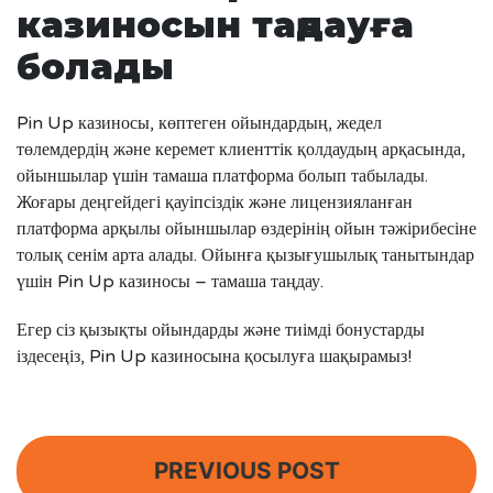
казиносын таңдауға
болады
Pin Up казиносы, көптеген ойындардың, жедел
төлемдердің және керемет клиенттік қолдаудың арқасында,
ойыншылар үшін тамаша платформа болып табылады.
Жоғары деңгейдегі қауіпсіздік және лицензияланған
платформа арқылы ойыншылар өздерінің ойын тәжірибесіне
толық сенім арта алады. Ойынға қызығушылық танытындар
үшін Pin Up казиносы – тамаша таңдау.
Егер сіз қызықты ойындарды және тиімді бонустарды
іздесеңіз, Pin Up казиносына қосылуға шақырамыз!
PREVIOUS POST