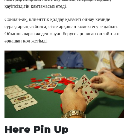
қауіпсіздігін қамтамасыз етеді.
Сондай-ақ, клиенттік қолдау қызметі ойнау кезінде
сұрақтарыңыз болса, сізге әрқашан көмектесуге дайын.
Ойыншыларға жедел жауап беруге арналған онлайн чат
әрқашан қол жетімді.
Неге Pin Up