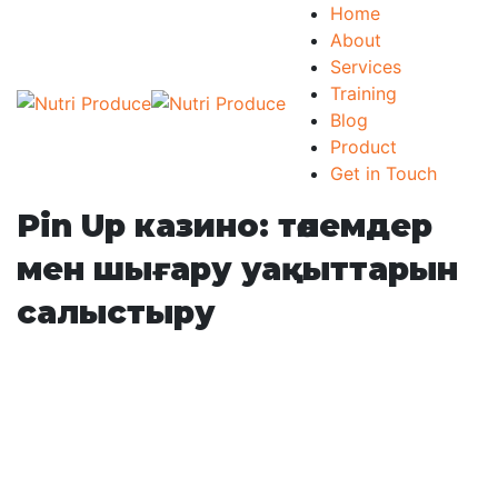
Home
About
Services
Training
Blog
Product
Get in Touch
Pin Up казино: төлемдер
мен шығару уақыттарын
салыстыру