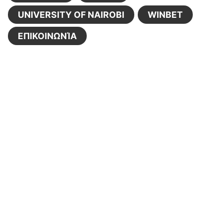
UNIVERSITY OF NAIROBI
WINBET
ΕΠΙΚΟΙΝΩΝΊΑ