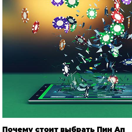
Почему стоит выбрать Пин Ап