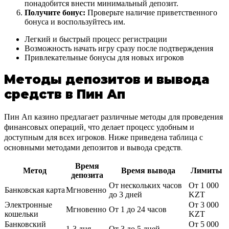
понадобится внести минимальный депозит.
Получите бонус:
Проверьте наличие приветственного
бонуса и воспользуйтесь им.
Легкий и быстрый процесс регистрации
Возможность начать игру сразу после подтверждения
Привлекательные бонусы для новых игроков
Методы депозитов и вывода
средств в Пин Ап
Пин Ап казино предлагает различные методы для проведения
финансовых операций, что делает процесс удобным и
доступным для всех игроков. Ниже приведена таблица с
основными методами депозитов и вывода средств.
Время
Метод
Время вывода
Лимиты
депозита
От нескольких часов
От 1 000
Банковская карта
Мгновенно
до 3 дней
KZT
Электронные
От 3 000
Мгновенно
От 1 до 24 часов
кошельки
KZT
Банковский
От 5 000
1-3 дня
От 3 до 5 дней