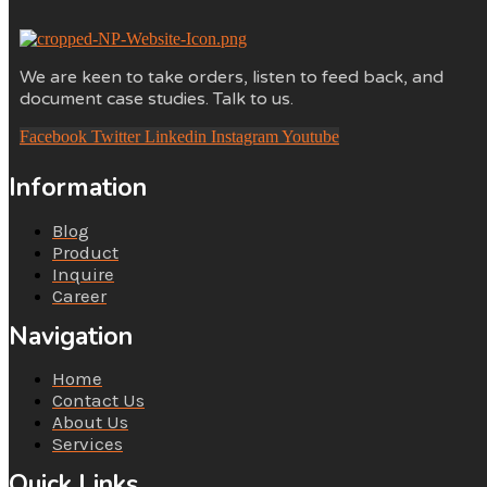
We are keen to take orders, listen to feed back, and
document case studies. Talk to us.
Facebook
Twitter
Linkedin
Instagram
Youtube
Information
Blog
Product
Inquire
Career
Navigation
Home
Contact Us
About Us
Services
Quick Links