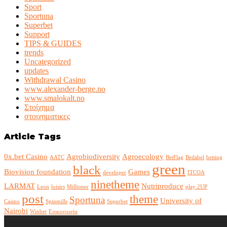
Sport
Sportuna
Superbet
Support
TIPS & GUIDES
trends
Uncategorized
updates
Withdrawal Casino
www.alexander-berge.no
www.smalokalt.no
Στοίχημα
στοιχηματικες
Article Tags
0x.bet Casino
Agrobiodiversity
Agroecology
AATC
BetFlag
Betlabel
betting
green
black
Biovision foundation
Games
developer
ITCOA
ninetheme
LARMAT
Nutriproduce
Leon
loisirs
Millioner
play 2UP
post
theme
Sportuna
University of
Casino
Spinmills
Superbet
Nairobi
Winbet
Επικοινωνία