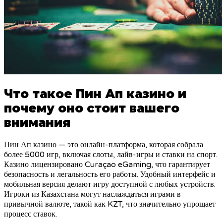
Что такое Пин Ап казино и
почему оно стоит вашего
внимания
Пин Ап казино — это онлайн-платформа, которая собрала
более 5000 игр, включая слоты, лайв-игры и ставки на спорт.
Казино лицензировано Curaçao eGaming, что гарантирует
безопасность и легальность его работы. Удобный интерфейс и
мобильная версия делают игру доступной с любых устройств.
Игроки из Казахстана могут наслаждаться играми в
привычной валюте, такой как KZT, что значительно упрощает
процесс ставок.