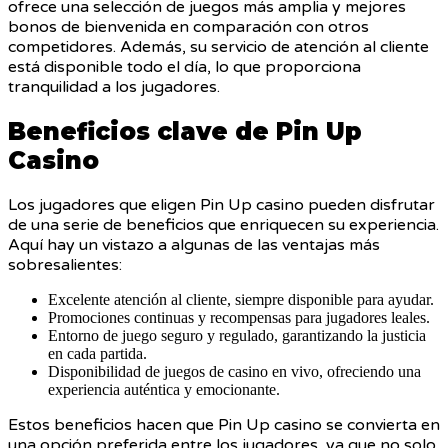
ofrece una selección de juegos más amplia y mejores
bonos de bienvenida en comparación con otros
competidores. Además, su servicio de atención al cliente
está disponible todo el día, lo que proporciona
tranquilidad a los jugadores.
Beneficios clave de Pin Up
Casino
Los jugadores que eligen Pin Up casino pueden disfrutar
de una serie de beneficios que enriquecen su experiencia.
Aquí hay un vistazo a algunas de las ventajas más
sobresalientes:
Excelente atención al cliente, siempre disponible para ayudar.
Promociones continuas y recompensas para jugadores leales.
Entorno de juego seguro y regulado, garantizando la justicia
en cada partida.
Disponibilidad de juegos de casino en vivo, ofreciendo una
experiencia auténtica y emocionante.
Estos beneficios hacen que Pin Up casino se convierta en
una opción preferida entre los jugadores, ya que no solo