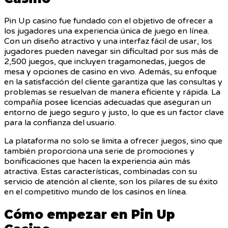
Pin Up casino fue fundado con el objetivo de ofrecer a
los jugadores una experiencia única de juego en línea.
Con un diseño atractivo y una interfaz fácil de usar, los
jugadores pueden navegar sin dificultad por sus más de
2,500 juegos, que incluyen tragamonedas, juegos de
mesa y opciones de casino en vivo. Además, su enfoque
en la satisfacción del cliente garantiza que las consultas y
problemas se resuelvan de manera eficiente y rápida. La
compañía posee licencias adecuadas que aseguran un
entorno de juego seguro y justo, lo que es un factor clave
para la confianza del usuario.
La plataforma no solo se limita a ofrecer juegos, sino que
también proporciona una serie de promociones y
bonificaciones que hacen la experiencia aún más
atractiva. Estas características, combinadas con su
servicio de atención al cliente, son los pilares de su éxito
en el competitivo mundo de los casinos en línea.
Cómo empezar en Pin Up