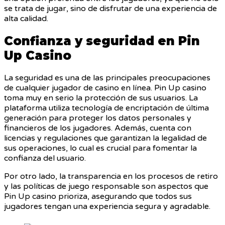
se trata de jugar, sino de disfrutar de una experiencia de
alta calidad.
Confianza y seguridad en Pin
Up Casino
La seguridad es una de las principales preocupaciones
de cualquier jugador de casino en línea. Pin Up casino
toma muy en serio la protección de sus usuarios. La
plataforma utiliza tecnología de encriptación de última
generación para proteger los datos personales y
financieros de los jugadores. Además, cuenta con
licencias y regulaciones que garantizan la legalidad de
sus operaciones, lo cual es crucial para fomentar la
confianza del usuario.
Por otro lado, la transparencia en los procesos de retiro
y las políticas de juego responsable son aspectos que
Pin Up casino prioriza, asegurando que todos sus
jugadores tengan una experiencia segura y agradable.