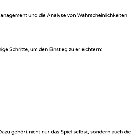
-Management und die Analyse von Wahrscheinlichkeiten
ige Schritte, um den Einstieg zu erleichtern:
Dazu gehört nicht nur das Spiel selbst, sondern auch die