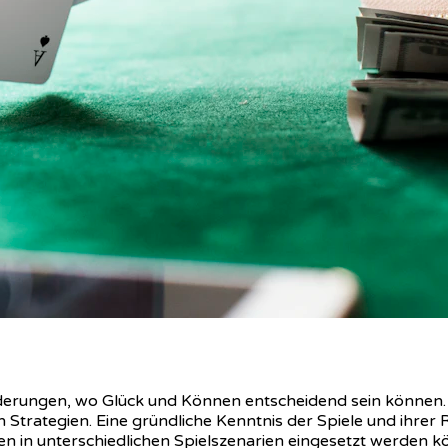
rderungen, wo Glück und Können entscheidend sein können. E
en Strategien. Eine gründliche Kenntnis der Spiele und ihrer 
egien in unterschiedlichen Spielszenarien eingesetzt werde