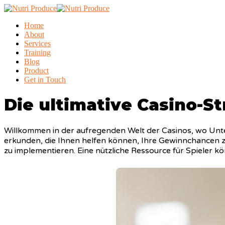
Home
About
Services
Training
Blog
Product
Get in Touch
Die ultimative Casino-St
Willkommen in der aufregenden Welt der Casinos, wo Unte
erkunden, die Ihnen helfen können, Ihre Gewinnchancen zu 
zu implementieren. Eine nützliche Ressource für Spieler k