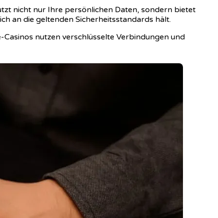
hützt nicht nur Ihre persönlichen Daten, sondern bietet
 sich an die geltenden Sicherheitsstandards hält.
ne-Casinos nutzen verschlüsselte Verbindungen und