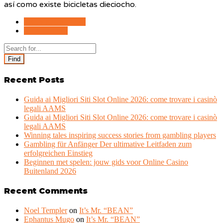
así­ como existe bicicletas dieciocho.
PREVIOUS POST
NEXT POST
Find
Recent Posts
Guida ai Migliori Siti Slot Online 2026: come trovare i casinò
legali AAMS
Guida ai Migliori Siti Slot Online 2026: come trovare i casinò
legali AAMS
Winning tales inspiring success stories from gambling players
Gambling für Anfänger Der ultimative Leitfaden zum
erfolgreichen Einstieg
Beginnen met spelen: jouw gids voor Online Casino
Buitenland 2026
Recent Comments
Noel Templer
on
It’s Mr. “BEAN”
Ephantus Mugo
on
It’s Mr. “BEAN”