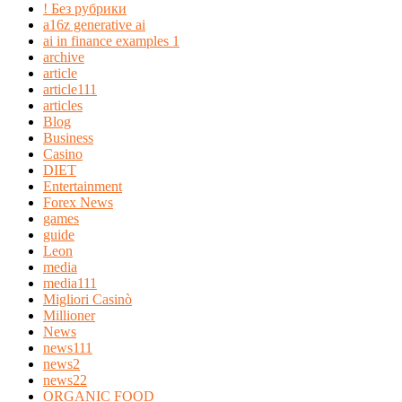
! Без рубрики
a16z generative ai
ai in finance examples 1
archive
article
article111
articles
Blog
Business
Casino
DIET
Entertainment
Forex News
games
guide
Leon
media
media111
Migliori Casinò
Millioner
News
news111
news2
news22
ORGANIC FOOD