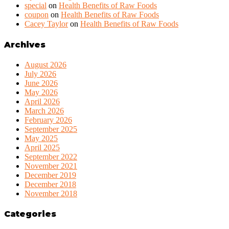
special
on
Health Benefits of Raw Foods
coupon
on
Health Benefits of Raw Foods
Cacey Taylor
on
Health Benefits of Raw Foods
Archives
August 2026
July 2026
June 2026
May 2026
April 2026
March 2026
February 2026
September 2025
May 2025
April 2025
September 2022
November 2021
December 2019
December 2018
November 2018
Categories